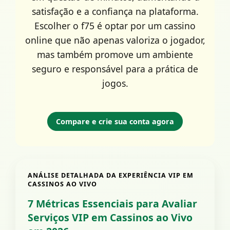
satisfação e a confiança na plataforma.
Escolher o f75 é optar por um cassino
online que não apenas valoriza o jogador,
mas também promove um ambiente
seguro e responsável para a prática de
jogos.
Compare e crie sua conta agora
ANÁLISE DETALHADA DA EXPERIÊNCIA VIP EM
CASSINOS AO VIVO
7 Métricas Essenciais para Avaliar
Serviços VIP em Cassinos ao Vivo