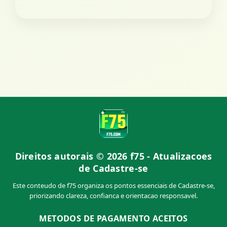
Direitos autorais © 2026 f75 - Atualizacoes
de Cadastre-se
Este conteudo de f75 organiza os pontos essenciais de Cadastre-se,
priorizando clareza, confianca e orientacao responsavel.
METODOS DE PAGAMENTO ACEITOS