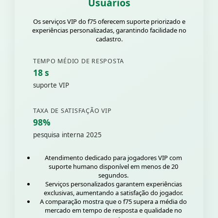
Usuários
Os serviços VIP do f75 oferecem suporte priorizado e
experiências personalizadas, garantindo facilidade no
cadastro.
TEMPO MÉDIO DE RESPOSTA
18 s
suporte VIP
TAXA DE SATISFAÇÃO VIP
98%
pesquisa interna 2025
Atendimento dedicado para jogadores VIP com
suporte humano disponível em menos de 20
segundos.
Serviços personalizados garantem experiências
exclusivas, aumentando a satisfação do jogador.
A comparação mostra que o f75 supera a média do
mercado em tempo de resposta e qualidade no