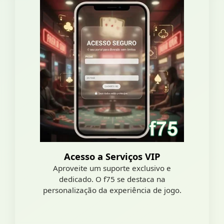
Acesso a Serviços VIP
Aproveite um suporte exclusivo e
dedicado. O f75 se destaca na
personalização da experiência de jogo.