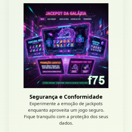
Segurança e Conformidade
Experimente a emoção de jackpots
enquanto aproveita um jogo seguro.
Fique tranquilo com a proteção dos seus
dados.