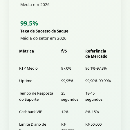
Média em 2026
99,5%
Taxa de Sucesso de Saque
Média do setor em 2026
Métrica
f75
Referência
de Mercado
RTP Médio
97,0%
96,1%-97,8%
Uptime
99,95%
99,90%-99,99%
Tempo de Resposta
25
18-45
do Suporte
segundos
segundos
Cashback VIP
12%
8%-15%
Limite Diário de
R$
R$ 50.000