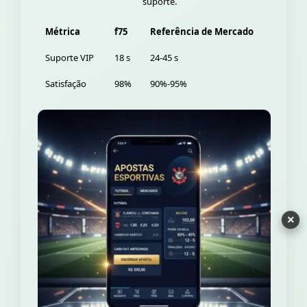
suporte.
Métrica
f75
Referência de Mercado
Suporte VIP
18 s
24-45 s
Satisfação
98%
90%-95%
×